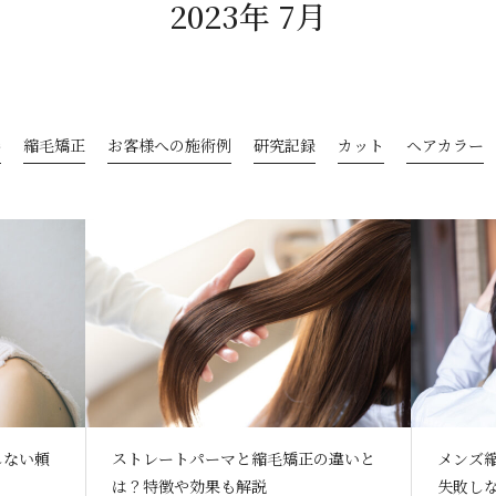
2023年 7月
善
縮毛矯正
お客様への施術例
研究記録
カット
ヘアカラー
しない頼
ストレートパーマと縮毛矯正の違いと
メンズ
は？特徴や効果も解説
失敗し