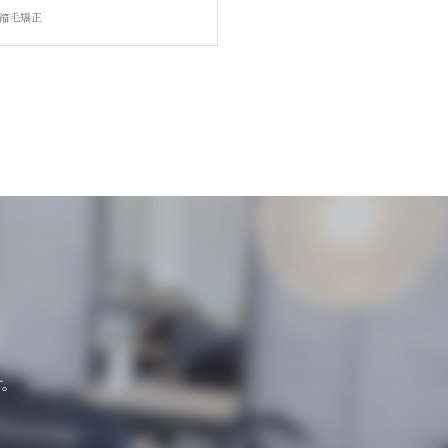
縮毛矯正
す。