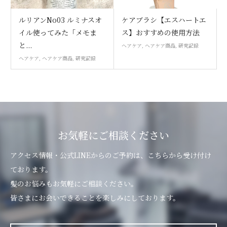
ルリアンNo03 ルミナスオ
ケアブラシ【エスハートエ
イル使ってみた「メモま
ス】おすすめの使用方法
と...
ヘアケア
,
ヘアケア商品
,
研究記録
ヘアケア
,
ヘアケア商品
,
研究記録
お気軽にご相談ください
アクセス情報・公式LINEからのご予約は、こちらから受け付け
ております。
髪のお悩みもお気軽にご相談ください。
皆さまにお会いできることを楽しみにしております。