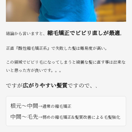
縮毛矯正でビビリ直しが最適
結論から言いますと、
。
正直『酸性縮毛矯正系』で失敗した髪は難易度が高い。
この領域でビビリ毛になってしまうと綺麗な髪に直す事は出来な
いと思った方が良いです。。。
ですが
広がりやすい髪質
ですので、
、
根元〜中間
→通常の縮毛矯正
中間〜毛先
→弱めの縮毛矯正&髪質改善による毛髪強化