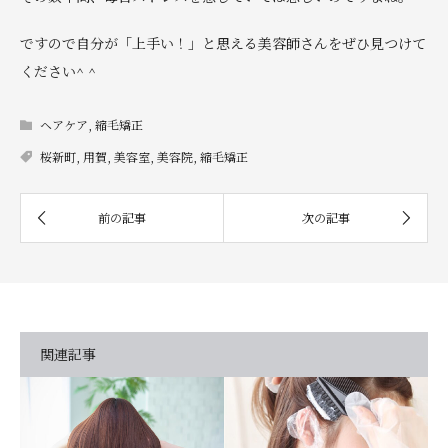
ですので自分が「上手い！」と思える美容師さんをぜひ見つけて
ください^ ^
ヘアケア
,
縮毛矯正
桜新町
,
用賀
,
美容室
,
美容院
,
縮毛矯正
関連記事