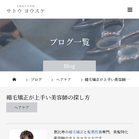
ブログ一覧
Blog
Blog
ブログ
ヘアケア
縮毛矯正が上手い美容師の探し方
縮毛矯正が上手い美容師の探し方
ヘアケア
恵比寿の
縮毛矯正
と
髪質改善
専門、美髪特化
美容師のサトウヨウスケです。