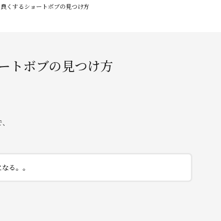
を良くするショートボブの見つけ方
ートボブの見つけ方
で、
になる。。