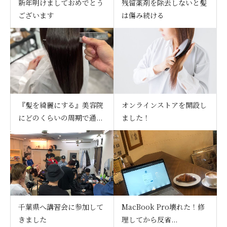
新年明けましておめでとう
残留薬剤を除去しないと髪
ございます
は傷み続ける
『髪を綺麗にする』美容院
オンラインストアを開設し
にどのくらいの周期で通...
ました！
千葉県へ講習会に参加して
MacBook Pro壊れた！修
きました
理してから反省...