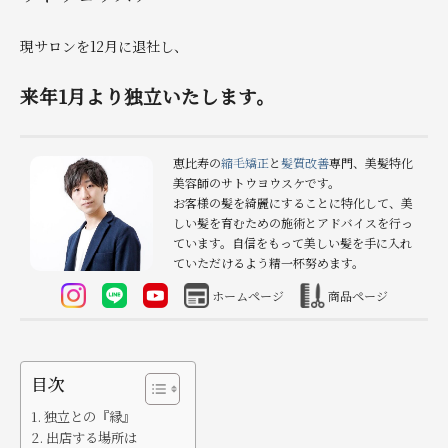
現サロンを12月に退社し、
来年1月より独立いたします。
恵比寿の
縮毛矯正
と
髪質改善
専門、美髪特化
美容師のサトウヨウスケです。
お客様の髪を綺麗にすることに特化して、美
しい髪を育むための施術とアドバイスを行っ
ています。自信をもって美しい髪を手に入れ
ていただけるよう精一杯努めます。
ホームページ
商品ページ
目次
独立との『縁』
出店する場所は