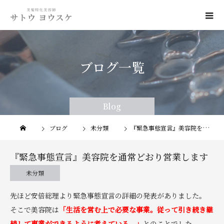
ブログ一覧
Blog
Blog
ブログ
未分類
『緊急事態宣言』美容院を通常どおり営業します
『緊急事態宣言』美容院を通常どおり営業します
未分類
先ほど安倍総理より緊急事態宣言の詳細の発表がありました。
そこで美容院は
「生活を営む上で必要な事業。従って引き続き継
続して事業ができるように考えている。」
とのことでした。