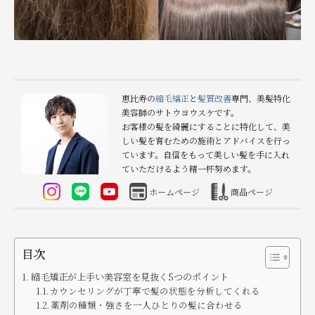
恵比寿の
縮毛矯正
と
髪質改善
専門、美髪特化
美容師のサトウヨウスケです。
お客様の髪を綺麗にすることに特化して、美
しい髪を育むための施術とアドバイスを行っ
ています。自信をもって美しい髪を手に入れ
ていただけるよう精一杯努めます。
ホームページ
商品ページ
目次
縮毛矯正が上手い美容室を見抜く5つのポイント
カウンセリングが丁寧で髪の状態を分析してくれる
薬剤の種類・強さを一人ひとりの髪に合わせる