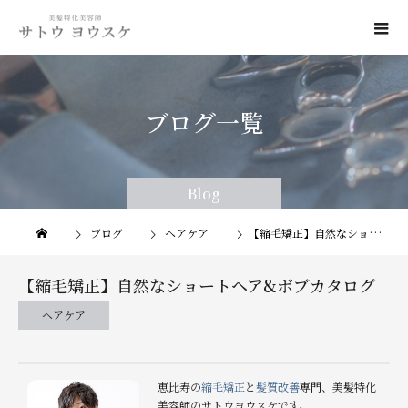
ブログ一覧
Blog
Blog
ブログ
ヘアケア
【縮毛矯正】自然なショートヘア&ボブカタログ
【縮毛矯正】自然なショートヘア&ボブカタログ
ヘアケア
恵比寿の
縮毛矯正
と
髪質改善
専門、美髪特化
美容師のサトウヨウスケです。