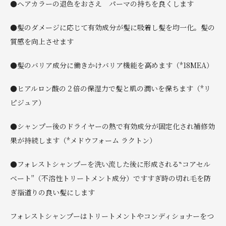
●ヘアカラーの退色をおさえ パーマの持ちを良くします
●髪のダメージに応じて有効成分が髪に吸着し髪を均一化。髪の
質感を向上させます
●髪のバリア成分に働きかけバリア機能を高めます（*18MEA）
●ヒアルロン酸の２倍の保湿力で髪と肌の潤いを保ちます（*リ
ピジュア）
●シャンプー後のドライヤーの熱で有効成分が固定化され補修効
果が持続します（*メドウフォーム ラクトン）
●フォレストシャンプーを洗い流した後に形成される‶コアセル
ベート″（不溶性トリートメント成分）ですすぎ時の切れ毛を防
ぎ指道りの良い髪にします
フォレストシャンプーはトリートメントやコンディショナーをつ