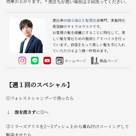
効果が上がります。
＊泡立ちが悪い場合は２回洗ってください。
恵比寿の
縮毛矯正
と
髪質改善
専門、美髪特化
美容師のサトウヨウスケです。
お客様の髪を綺麗にすることに特化して、美
しい髪を育むための施術とアドバイスを行っ
ています。自信をもって美しい髪を手に入れ
ていただけるよう精一杯努めます。
ホームページ
商品ページ
【週１回のスペシャル】
①フォレストシャンプーで洗ったら
↓
泡を流さず
に②へ
②ミラーズアリスを2～3プッシュ上から重ね付けコーミングして
馴染ませたら