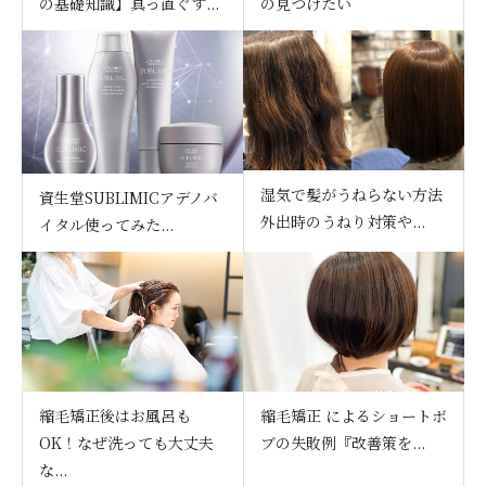
の基礎知識】真っ直ぐす...
の見つけたい
湿気で髪がうねらない方法
資生堂SUBLIMICアデノバ
外出時のうねり対策や...
イタル使ってみた...
縮毛矯正後はお風呂も
縮毛矯正 によるショートボ
OK！なぜ洗っても大丈夫
ブの失敗例『改善策を...
な...