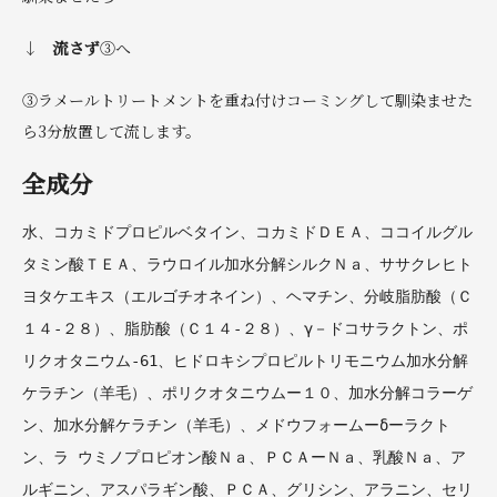
↓
流さず
③へ
③ラメールトリートメントを重ね付けコーミングして馴染ませた
ら3分放置して流します。
全成分
水、コカミドプロピルベタイン、コカミドＤＥＡ、ココイルグル
タミン酸ＴＥＡ、ラウロイル加水分解シルクＮａ、ササクレヒト
ヨタケエキス（エルゴチオネイン）、ヘマチン、分岐脂肪酸（Ｃ
１４-２８）、脂肪酸（Ｃ１４-２８）、γ－ドコサラクトン、ポ
リクオタニウム-61、ヒドロキシプロピルトリモニウム加水分解
ケラチン（羊毛）、ポリクオタニウムー１０、加水分解コラーゲ
ン、加水分解ケラチン（羊毛）、メドウフォームーδーラクト
ン、ラ ウミノプロピオン酸Ｎａ、ＰＣＡーＮａ、乳酸Ｎａ、ア
ルギニン、アスパラギン酸、ＰＣＡ、グリシン、アラニン、セリ