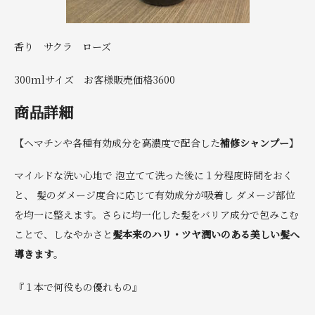
香り サクラ ローズ
300mlサイズ お客様販売価格3600
商品詳細
【ヘマチンや各種有効成分を高濃度で配合した
補修シャンプー
】
マイルドな洗い心地で 泡立てて洗った後に１分程度時間をおく
と、 髪のダメージ度合に応じて有効成分が吸着し ダメージ部位
を均一に整えます。さらに均一化した髪をバリア成分で包みこむ
ことで、しなやかさと
髪本来のハリ・ツヤ潤いのある美しい髪へ
導きます
。
『１本で何役もの優れもの』