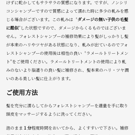
けずに乾かしてもサラサラの質感になります。ですが、ノンシリ
コンシャンプーですので質感によって濡れた時に多少の軋みを感
じる場合がございます。この軋みは〝
ダメージの無い子供の毛髪
に酷似
″した状態ですので、ダメージからくるものではございま
せん。フォレストシャンプーの補修効果により髪がしっかりし髪
が本来のハリやツヤがある状態になり、軋みが出ているのでフォ
レストシャンプーの使用後は相性の良い〝ラメールトリートメン
ト″をご使用ください。ラメールトリートメントの使用により軋
みのないより指道りの良い髪に補修され、髪本来のハリ・ツヤ潤
いのある美しい髪に仕上がります。
ご使用方法
髪を充分に濡らしてからフォレストシャンプーを適量を手に取り
頭皮をマッサージするように洗ってください。
泡のまま
１分
程度時間をおいてから、よくすすいで下さい。補修